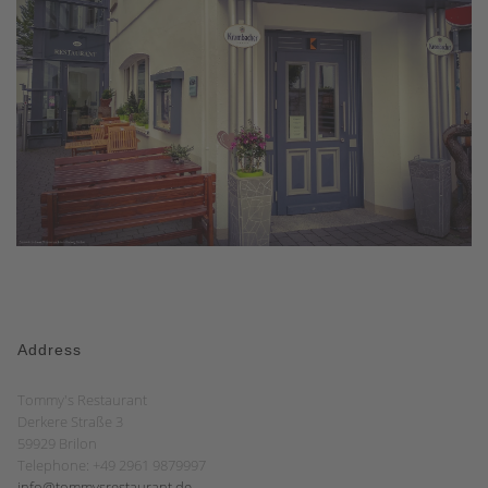
Address
Tommy's Restaurant
Derkere Straße 3
59929 Brilon
Telephone: +49 2961 9879997
info@tommysrestaurant.de