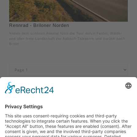
Rennrad - Briloner Norden
Neben dem schönen Almetal führt die Tour durch Felder, Wälder
und über freie Landschaft zur Aabach-Talsperre und zurück nach
Brilon.