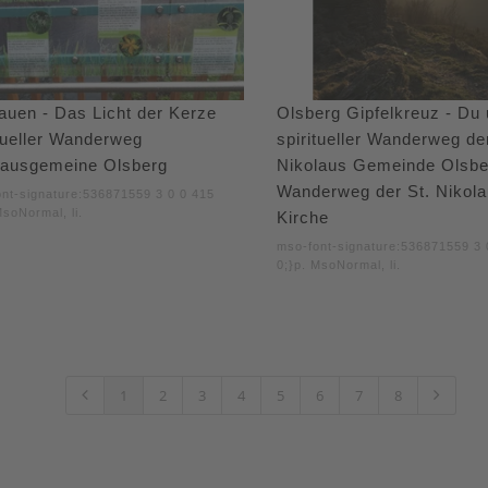
auen - Das Licht der Kerze
Olsberg Gipfelkreuz - Du 
tueller Wanderweg
spiritueller Wanderweg de
lausgemeine Olsberg
Nikolaus Gemeinde Olsber
Wanderweg der St. Nikol
nt-signature:536871559 3 0 0 415
MsoNormal, li.
Kirche
mso-font-signature:536871559 3 
0;}p. MsoNormal, li.
1
2
3
4
5
6
7
8