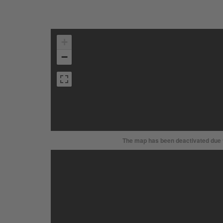
+
−
The map has been deactivated due to