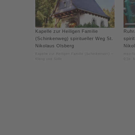
Kapelle zur Heiligen Familie
Ruhr
(Schinkenweg) spiritueller Weg St.
spiri
Nikolaus Olsberg
Niko
Kapelle zur Heiligen Familie (Schinkenwirt) –
mso-fo
Klang und Stille
0;}p. 