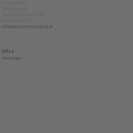
Ruhrstraße 32
59939 Olsberg
Telephone: 02962-97370
Fax: 02962-973737
info@konzerthalle-olsberg.de
URLs
Homepage