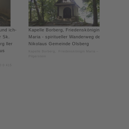
und ich-
Kapelle Borberg, Friedenskönigin
r Sk.
Maria - spiritueller Wanderweg der
g ller
Nikolaus Gemeinde Olsberg
aus
Kapelle Borberg, Friedenskönigin Maria –
Pilgerstein
0 0 415