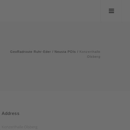
GeoRadroute Ruhr-Eder
/
Neusta POIs
/
Konzerthalle
Olsberg
Address
Konzerthalle Olsberg