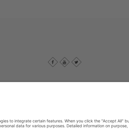
Impressum
|
Contact us
|
Privacy policy
|
Declaration of accessibility
Sauerland-Tourismus e.V.
Johannes-Hummel-Weg 1
57392
Schmallenberg
T: +49 02974-96980
E: info@sauerland.com