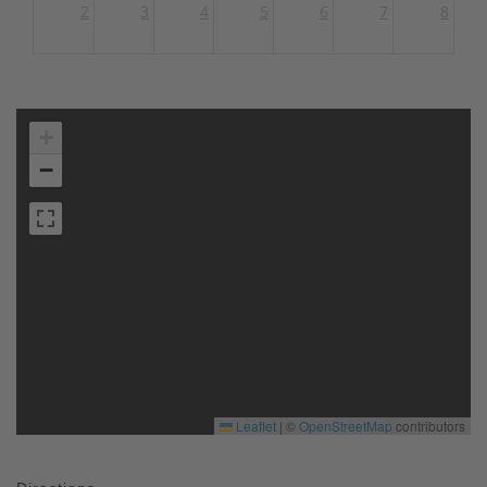
2
3
4
5
6
7
8
+
−
Leaflet
|
©
OpenStreetMap
contributors