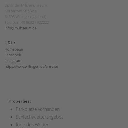
Upländer Milchmuhseum
Korbacher Straße 6
34508 Willingen (Upland)
Telefoon: 49 5632 / 922222
info@muhseum.de
URLs
Homepage
Facebook
Instagram
https://www.willingen.de/anreise
Properties:
Parkplätze vorhanden
Schlechtwetterangebot
für jedes Wetter