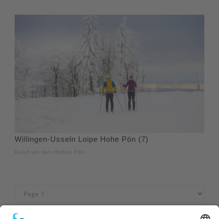
Willingen-Usseln Loipe Hohe Pön (7)
Rund um den Hohen Pön