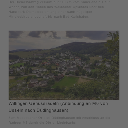
Der Diemelradweg verläuft auf 110 km vom Sauerland bis zur
Weser, von den Höhen des Waldecker Uplandes über den
Naturpark Diemelsee entlang einer sanft hügeligen
Mittelgebirgslandschaft bis nach Bad Karlshafen.
Willingen Genussradeln (Anbindung an M6 von
Usseln nach Düdinghausen)
Zum Medebacher Ortsteil Düdinghausen mit Anschluss an die
Radtour M6 durch die Dörfer Medebachs