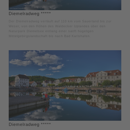
Diemelradweg *****
Der Diemelradweg verläuft auf 110 km vom Sauerland bis zur
Weser, von den Höhen des Waldecker Uplandes über den
Naturpark Diemelsee entlang einer sanft hügeligen
Mittelgebirgslandschaft bis nach Bad Karlshafen.
Diemelradweg *****