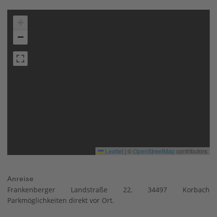
+
−
Leaflet
|
©
OpenStreetMap
contributors
Anreise
Frankenberger Landstraße 22, 34497 Korbach
Parkmöglichkeiten direkt vor Ort.