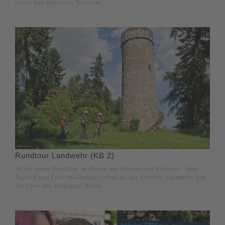
durch das idyllische Twistetal.
Rundtour Landwehr (KB 2)
26 km lange Rundtour im Osten der Hansestadt Korbach - über
Asphalt und Feld-/Waldwege vorbei an der Strother Landwehr und
am Turm der Dalwigker Warte.