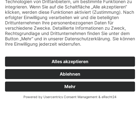
Edersee Touristic GmbH - © Heinrich Kowalski