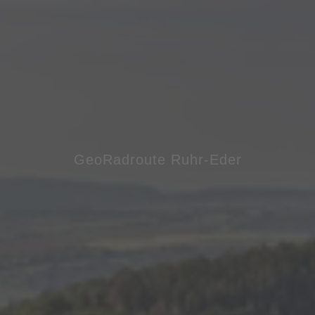
GeoRadroute Ruhr-Eder