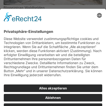
Blogeintrag Waldhelden
Viele Sehenswürdigkeiten, Naturmomente und Tipps rund um die
Radtour zeigt Udo auf seiner Radreise über die GeoRadroute.
Impressum
|
Kontakt
|
Datenschutzerklärung
|
Barrierefreiheitserklärung
Sauerland-Tourismus e.V.
Johannes-Hummel-Weg 1
57392
Schmallenberg
T: +49 02974-96980
E: info@sauerland.com
Cookie-Einstellungen