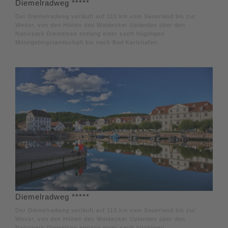
Diemelradweg *****
Der Diemelradweg verläuft auf 110 km vom Sauerland bis zur
Weser, von den Höhen des Waldecker Uplandes über den
Naturpark Diemelsee entlang einer sanft hügeligen
Mittelgebirgslandschaft bis nach Bad Karlshafen.
Diemelradweg *****
Der Diemelradweg verläuft auf 110 km vom Sauerland bis zur
Weser, von den Höhen des Waldecker Uplandes über den
Naturpark Diemelsee entlang einer sanft hügeligen