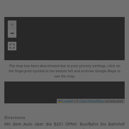
+
−
The map has been deactivated due to your privacy settings, click on
the fingerprint symbol at the bottom left and activate Google Maps to
use the map.
Leaflet
|
©
OpenStreetMap
contributors
Directions
Mit dem Auto über die B251 ÖPNV: Bus/Bahn bis Bahnhof