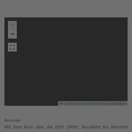
+
−
Leaflet
|
©
OpenStreetMap
contributors
Anreise
Mit dem Auto über die B251 ÖPNV: Bus/Bahn bis Bahnhof