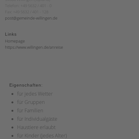
Telefon: +49 5632 / 401 - 0
Fax: +49 5632 / 401 - 128
post@gemeinde-willingen.de
Links
Homepage
https://www.willingen.de/anreise
Eigenschaften:
für jedes Wetter
für Gruppen
für Familien
für Individualgäste
Haustiere erlaubt
für Kinder (jedes Alter)