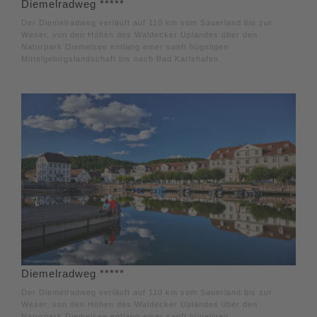
Diemelradweg *****
Der Diemelradweg verläuft auf 110 km vom Sauerland bis zur
Weser, von den Höhen des Waldecker Uplandes über den
Naturpark Diemelsee entlang einer sanft hügeligen
Mittelgebirgslandschaft bis nach Bad Karlshafen.
Diemelradweg *****
Der Diemelradweg verläuft auf 110 km vom Sauerland bis zur
Weser, von den Höhen des Waldecker Uplandes über den
Naturpark Diemelsee entlang einer sanft hügeligen