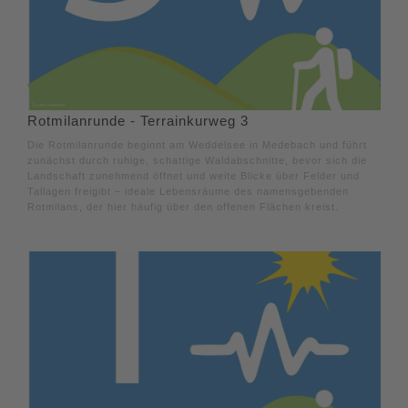
Rotmilanrunde - Terrainkurweg 3
Die Rotmilanrunde beginnt am Weddelsee in Medebach und führt
zunächst durch ruhige, schattige Waldabschnitte, bevor sich die
Landschaft zunehmend öffnet und weite Blicke über Felder und
Tallagen freigibt – ideale Lebensräume des namensgebenden
Rotmilans, der hier häufig über den offenen Flächen kreist.