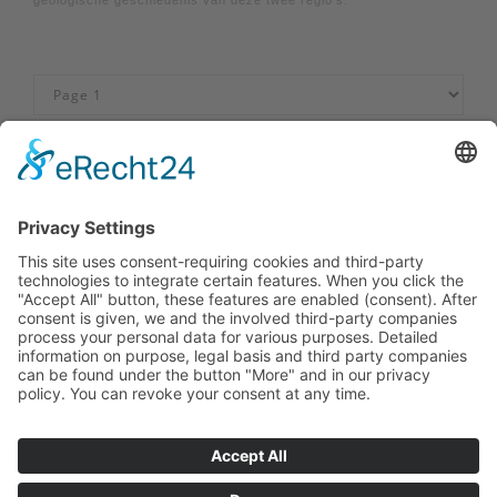
Impressum
|
Neem contact met ons op
|
Privacybeleid
|
Verklaring
van toegankelijkheid
Sauerland-Tourismus e.V.
Johannes-Hummel-Weg 1
57392
Schmallenberg
T: +49 02974-96980
E: info@sauerland.com