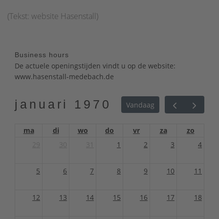
(Tekst: website Hasenstall)
Business hours
De actuele openingstijden vindt u op de website:
www.hasenstall-medebach.de
januari 1970
Vandaag
ma
di
wo
do
vr
za
zo
29
30
31
1
2
3
4
5
6
7
8
9
10
11
12
13
14
15
16
17
18