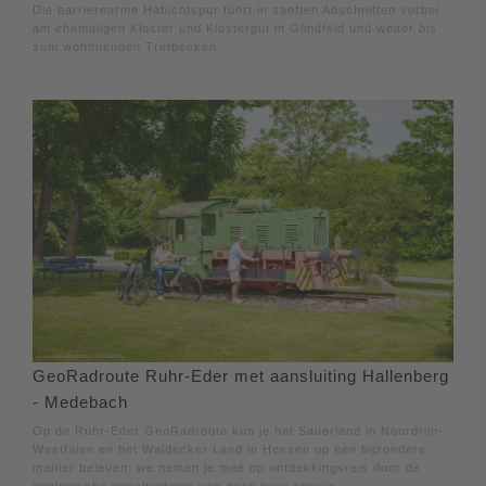
Die barrierearme Habichtspur führt in sanften Abschnitten vorbei
am ehemaligen Kloster und Klostergut in Glindfeld und weiter bis
zum wohltuenden Tretbecken.
GeoRadroute Ruhr-Eder met aansluiting Hallenberg
- Medebach
Op de Ruhr-Eder GeoRadroute kun je het Sauerland in Noordrijn-
Westfalen en het Waldecker Land in Hessen op een bijzondere
manier beleven: we nemen je mee op ontdekkingsreis door de
geologische geschiedenis van deze twee regio's.