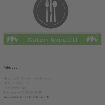
Address
Hasenstall – De hut op de Bromberg
Hasenkammer 101
59964 Medebach
Telefoon: +49 2982 6299985
service@hasenstall-medebach.de