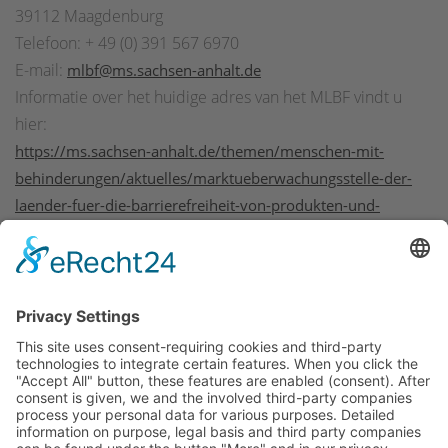
39112 Maagdenburg
Telefoon: + 49 (0) 391 567 6970
E-mail:
mlbf@ms.sachsen-anhalt.de
Informatie over het huidige adres van het MLBF vindt u
hier:
https://ms.sachsen-anhalt.de/themen/menschen-mit-
behinderungen/aktuelles/marktueberwachungsstelle-der-
laender-fuer-die-barrierefreiheit-von-produkten-und-
dienstleistungen