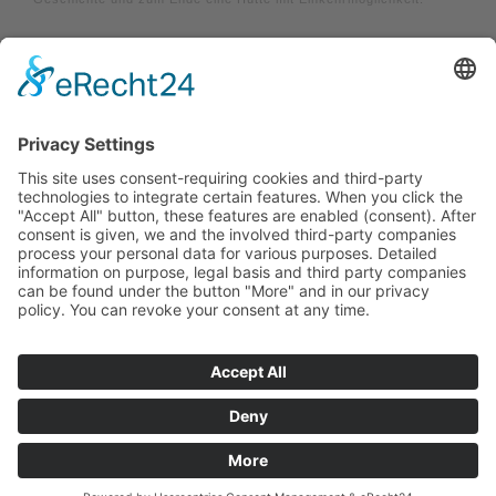
Impressum
|
Neem contact met ons op
|
Privacybeleid
|
Verklaring
van toegankelijkheid
Sauerland-Tourismus e.V.
Johannes-Hummel-Weg 1
57392
Schmallenberg
T: +49 02974-96980
E: info@sauerland.com
Cookie-Einstellungen