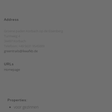
Address
Groene paden Korbach op de Eisenberg
Turmweg 4
34497 Korbach
Telefoon: +49 5631 9545009
greentrails@lkwafkb.de
URLs
Homepage
Properties:
voor gezinnen