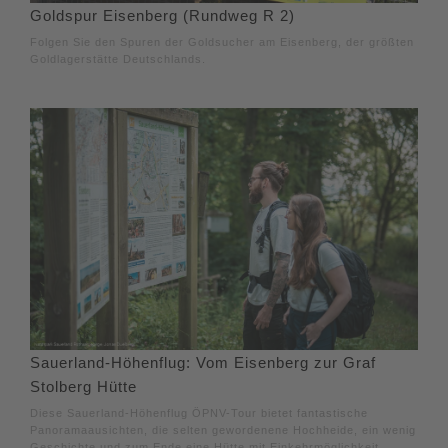
Goldspur Eisenberg (Rundweg R 2)
Folgen Sie den Spuren der Goldsucher am Eisenberg, der größten
Goldlagerstätte Deutschlands.
Sauerland-Höhenflug: Vom Eisenberg zur Graf
Stolberg Hütte
Diese Sauerland-Höhenflug ÖPNV-Tour bietet fantastische
Panoramaausichten, die selten gewordenene Hochheide, ein wenig
Geschichte und zum Ende eine Hütte mit Einkehrmöglichkeit.