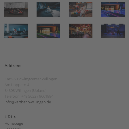
Address
Kart- & Bowlingcenter Willingen
Am Hoppern 4
34508 Willingen (Upland)
Telefoon: +49 5632 / 9661994
info@kartbahn-willingen.de
URLs
Homepage
Facebook