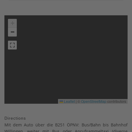
+
−
Leaflet
|
©
OpenStreetMap
contributors
Directions
Mit dem Auto über die B251 ÖPNV: Bus/Bahn bis Bahnhof
Willingen, weiter mit Bus oder Anrufsammeltaxi (diverse