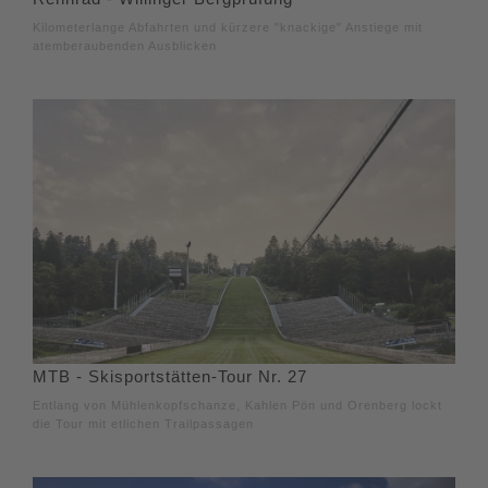
Kilometerlange Abfahrten und kürzere "knackige" Anstiege mit
atemberaubenden Ausblicken
MTB - Skisportstätten-Tour Nr. 27
Entlang von Mühlenkopfschanze, Kahlen Pön und Orenberg lockt
die Tour mit etlichen Trailpassagen