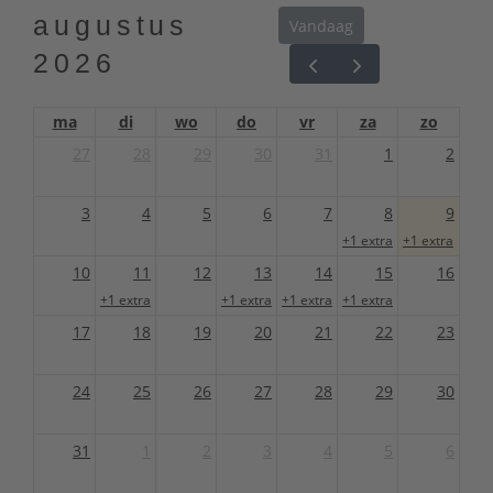
augustus
Vandaag
2026
ma
di
wo
do
vr
za
zo
27
28
29
30
31
1
2
3
4
5
6
7
8
9
+1 extra
+1 extra
10
11
12
13
14
15
16
+1 extra
+1 extra
+1 extra
+1 extra
17
18
19
20
21
22
23
24
25
26
27
28
29
30
31
1
2
3
4
5
6