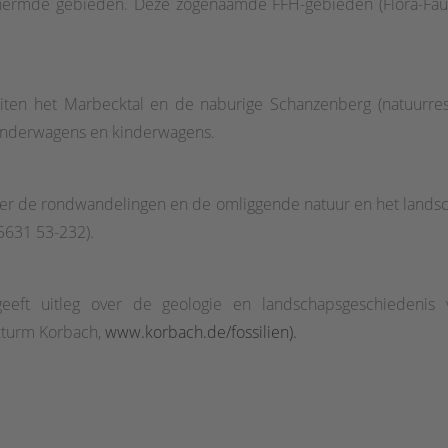
ermde gebieden. Deze zogenaamde FFH-gebieden (Flora-Fauna-
n het Marbecktal en de naburige Schanzenberg (natuurreserv
 kinderwagens en kinderwagens.
r de rondwandelingen en de omliggende natuur en het landscha
05631 53-232).
eft uitleg over de geologie en landschapsgeschiedenis v
kturm Korbach,
www.korbach.de/fossilien).