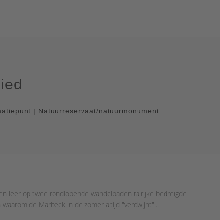
bied
rmatiepunt | Natuurreservaat/natuurmonument
 en leer op twee rondlopende wandelpaden talrijke bedreigde
waarom de Marbeck in de zomer altijd "verdwijnt"...