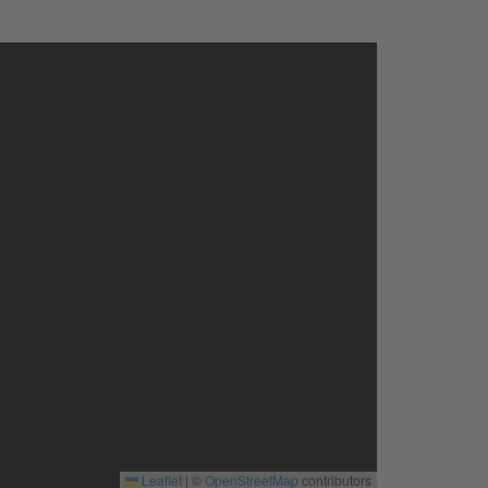
Leaflet
|
©
OpenStreetMap
contributors