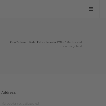
GeoRadroute Ruhr-Eder
/
Neusta POIs
/
Marbecktal
recreatiegebied
Address
Marbecktal recreatiegebied