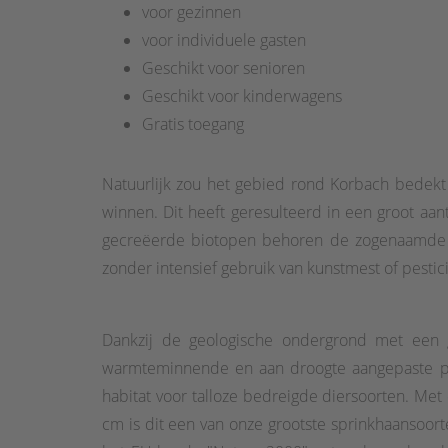
voor gezinnen
voor individuele gasten
Geschikt voor senioren
Geschikt voor kinderwagens
Gratis toegang
Natuurlijk zou het gebied rond Korbach bedek
winnen. Dit heeft geresulteerd in een groot aa
gecreëerde biotopen behoren de zogenaamde "ka
zonder intensief gebruik van kunstmest of pestic
Dankzij de geologische ondergrond met een g
warmteminnende en aan droogte aangepaste pla
habitat voor talloze bedreigde diersoorten. Met
cm is dit een van onze grootste sprinkhaansoo