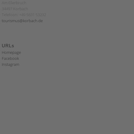
Am Ellerbruch
34497 Korbach
Telefoon: +49 5631 53232
tourismus@korbach.de
URLs
Homepage
Facebook
Instagram