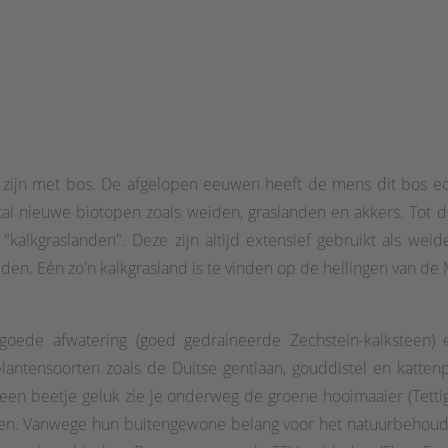
t zijn met bos. De afgelopen eeuwen heeft de mens dit bos 
ntal nieuwe biotopen zoals weiden, graslanden en akkers. Tot
lkgraslanden". Deze zijn altijd extensief gebruikt als weide
iden. Eén zo'n kalkgrasland is te vinden op de hellingen van d
oede afwatering (goed gedraineerde Zechstein-kalksteen) e
ntensoorten zoals de Duitse gentiaan, gouddistel en katten
 een beetje geluk zie je onderweg de groene hooimaaier (Tettigo
rten. Vanwege hun buitengewone belang voor het natuurbehou