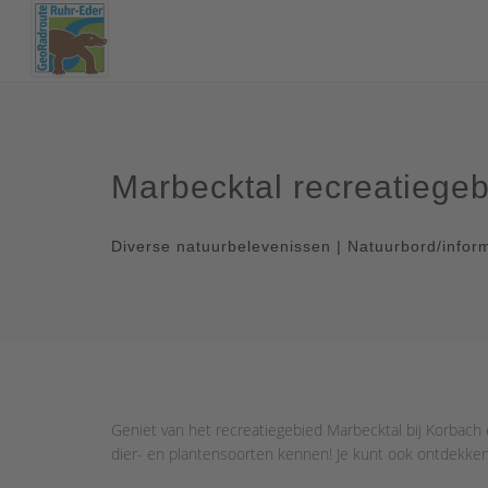
Marbecktal recreatiege
Diverse natuurbelevenissen | Natuurbord/info
Geniet van het recreatiegebied Marbecktal bij Korbach
dier- en plantensoorten kennen! Je kunt ook ontdekken 