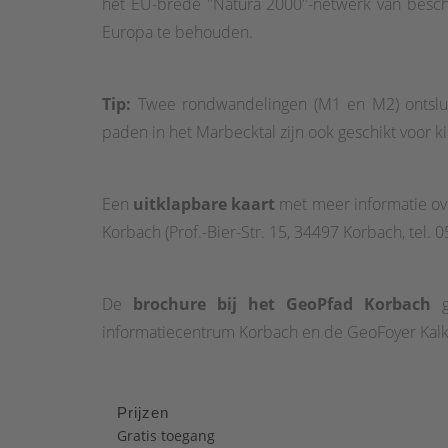
het EU-brede "Natura 2000"-netwerk van besch
Europa te behouden.
Tip:
Twee rondwandelingen (M1 en M2) ontsluite
paden in het Marbecktal zijn ook geschikt voor
Een
uitklapbare kaart
met meer informatie ove
Korbach (Prof.-Bier-Str. 15, 34497 Korbach, tel. 
De
brochure bij het GeoPfad Korbach
ge
informatiecentrum Korbach en de GeoFoyer Kal
Prijzen
Gratis toegang