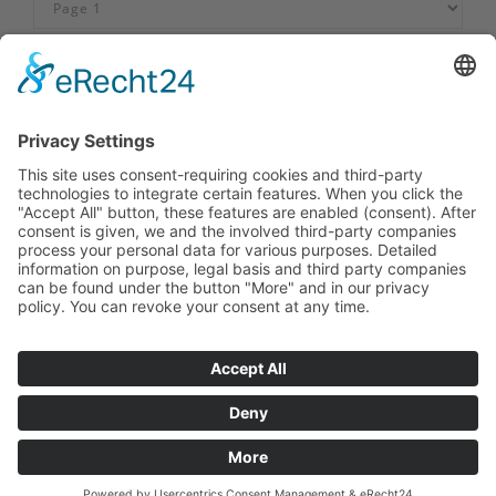
Impressum
|
Neem contact met ons op
|
Privacybeleid
|
Verklaring
van toegankelijkheid
Sauerland-Tourismus e.V.
Johannes-Hummel-Weg 1
57392
Schmallenberg
T: +49 02974-96980
E: info@sauerland.com
Cookie-Einstellungen