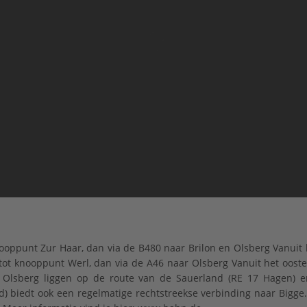
ooppunt Zur Haar, dan via de B480 naar Brilon en Olsberg Vanuit 
tot knooppunt Werl, dan via de A46 naar Olsberg Vanuit het oost
 Olsberg liggen op de route van de Sauerland (RE 17 Hagen) e
) biedt ook een regelmatige rechtstreekse verbinding naar Bigge.