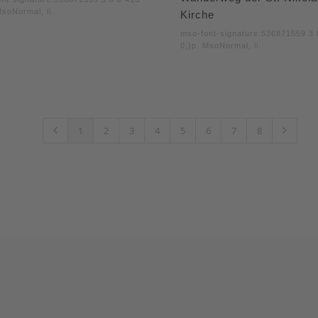
MsoNormal, li.
Kirche
mso-font-signature:536871559 3 
0;}p. MsoNormal, li.
1
2
3
4
5
6
7
8