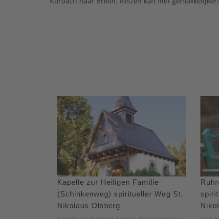
Korbach naar Brilon. Reizen kan niet gemakkelijker
Kapelle zur Heiligen Familie
Ruhr
(Schinkenweg) spiritueller Weg St.
spiri
Nikolaus Olsberg
Niko
Kapelle zur Heiligen Familie (Schinkenwirt) –
mso-fo