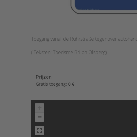
Toegang vanaf de Ruhrstraße tegenover autohan
( Teksten: Toerisme Brilon Olsberg)
Prijzen
Gratis toegang: 0 €
+
−