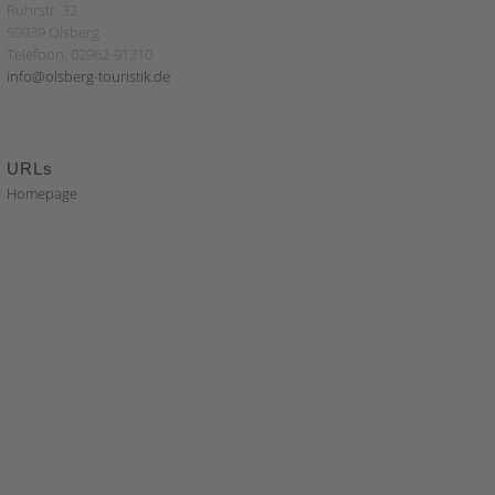
Ruhrstr. 32
59939 Olsberg
Telefoon: 02962-91310
info@olsberg-touristik.de
URLs
Homepage