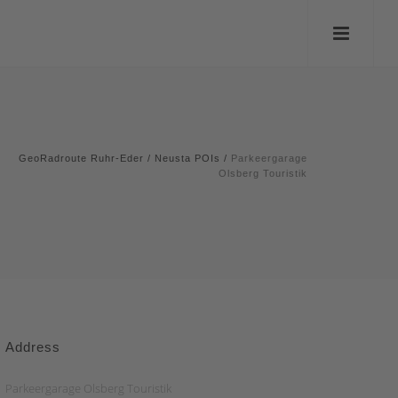
GeoRadroute Ruhr-Eder
/
Neusta POIs
/
Parkeergarage
Olsberg Touristik
Address
Parkeergarage Olsberg Touristik