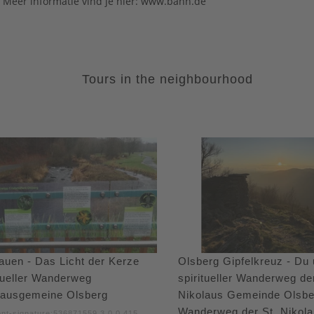
! Meer informatie vind je hier: www.bahn.de
Tours in the neighbourhood
auen - Das Licht der Kerze
Olsberg Gipfelkreuz - Du 
tueller Wanderweg
spiritueller Wanderweg de
lausgemeine Olsberg
Nikolaus Gemeinde Olsber
Wanderweg der St. Nikol
nt-signature:536871559 3 0 0 415