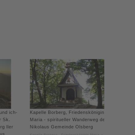
und ich-
Kapelle Borberg, Friedenskönigin
r Sk.
Maria - spiritueller Wanderweg der
g ller
Nikolaus Gemeinde Olsberg
aus
Kapelle Borberg, Friedenskönigin Maria –