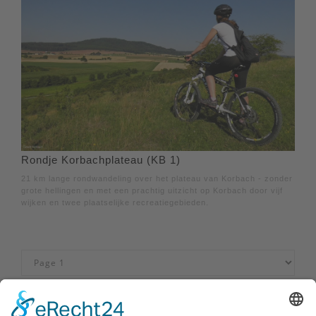
Rondje Korbachplateau (KB 1)
21 km lange rondwandeling over het plateau van Korbach - zonder
grote hellingen en met een prachtig uitzicht op Korbach door vijf
wijken en twee plaatselijke recreatiegebieden.