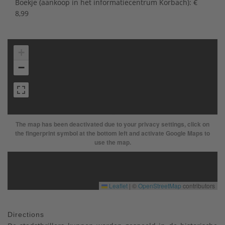
Boekje (aankoop in het informatiecentrum Korbach): €
8,99
+
−
The map has been deactivated due to your privacy settings, click on
the fingerprint symbol at the bottom left and activate Google Maps to
use the map.
Leaflet
|
©
OpenStreetMap
contributors
Directions