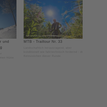
r und
MTB - Trailtour Nr. 33
rg
Landschaftlich herausragend, aber
konditionell wie fahrtechnisch fordernd - die
er
Kennzeichen dieser Runde.
mmen Hütte