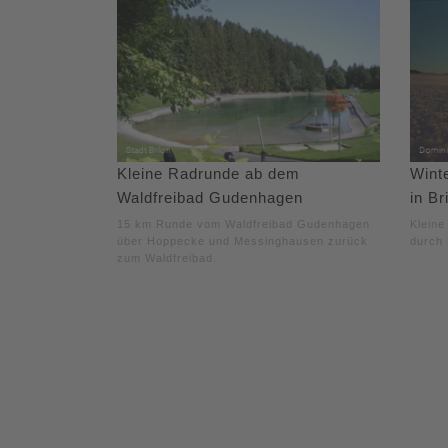
Kleine Radrunde ab dem
Wint
Waldfreibad Gudenhagen
in Br
15 km Runde vom Waldfreibad Gudenhagen
Kleine
über Hoppecke und Messinghausen zurück
durch 
zum Waldfreibad.