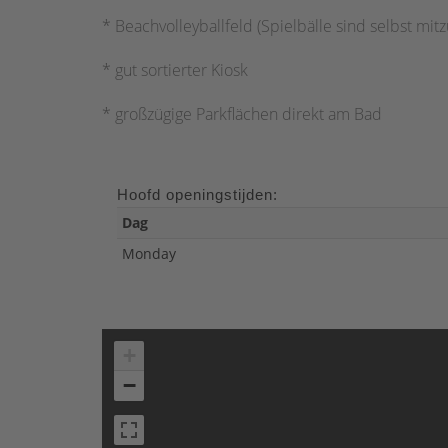
* Beachvolleyballfeld (Spielbälle sind selbst mit
* gut sortierter Kiosk
* großzügige Parkflächen direkt am Bad
Hoofd openingstijden:
Dag
Monday
+
−