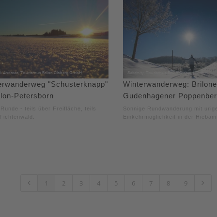
erwanderweg "Schusterknapp"
Winterwanderweg: Brilone
ilon-Petersborn
Gudenhagener Poppenbe
 Runde - teils über Freifläche, teils
Sonnige Rundwanderung mit urig
Fichtenwald.
Einkehrmöglichkeit in der Hieba
1
2
3
4
5
6
7
8
9