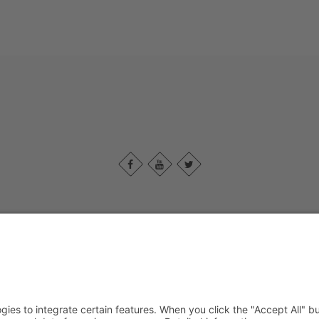
sum
|
Neem contact met ons op
|
Privacybeleid
|
Verklaring van toegank
Sauerland-Tourismus e.V.
Johannes-Hummel-Weg 1
57392
Schmallenberg
T: +49 02974-96980
E: info@sauerland.com