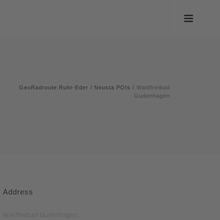
GeoRadroute Ruhr-Eder
/
Neusta POIs
/
Waldfreibad
Gudenhagen
Address
Waldfreibad Gudenhagen