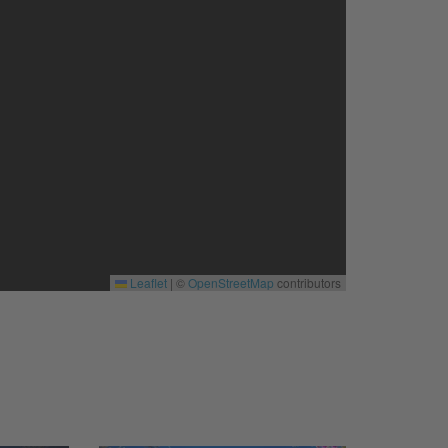
Leaflet
|
©
OpenStreetMap
contributors