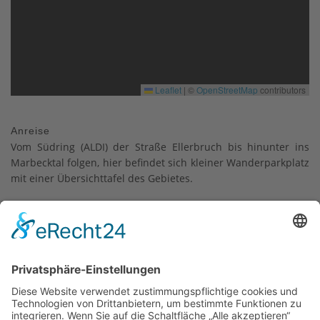
Leaflet
|
©
OpenStreetMap
contributors
Anreise
Vom Südring (ALDI) der Straße Ellerbruch bis hinunter ins
Marbecktal folgen, hier befindet sich kleiner Wanderparkplatz
mit einer Übersichttafel des Gebietes.