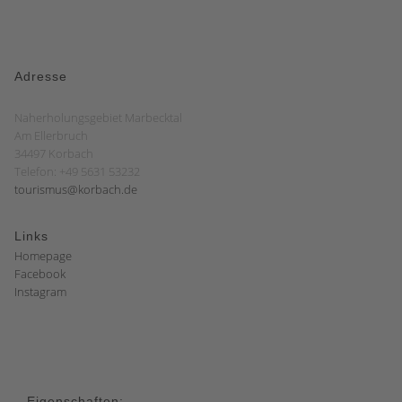
Adresse
Naherholungsgebiet Marbecktal
Am Ellerbruch
34497 Korbach
Telefon: +49 5631 53232
tourismus@korbach.de
Links
Homepage
Facebook
Instagram
Eigenschaften: