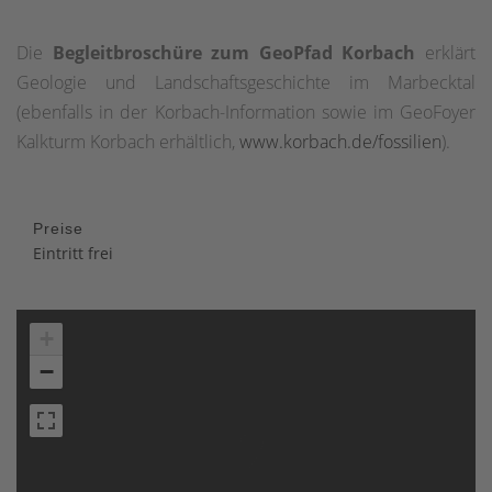
Die
Begleitbroschüre zum GeoPfad Korbach
erklärt
Geologie und Landschaftsgeschichte im Marbecktal
(ebenfalls in der Korbach-Information sowie im GeoFoyer
Kalkturm Korbach erhältlich,
www.korbach.de/fossilien
).
Preise
Eintritt frei
+
−