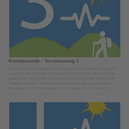
Rotmilanrunde - Terrainkurweg 3
Die Rotmilanrunde beginnt am Weddelsee in Medebach und führt
zunächst durch ruhige, schattige Waldabschnitte, bevor sich die
Landschaft zunehmend öffnet und weite Blicke über Felder und
Tallagen freigibt – ideale Lebensräume des namensgebenden
Rotmilans, der hier häufig über den offenen Flächen kreist.