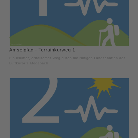
Amselpfad - Terrainkurweg 1
Ein leichter, erholsamer Weg durch die ruhigen Landschaften des
Luftkurorts Medebach.