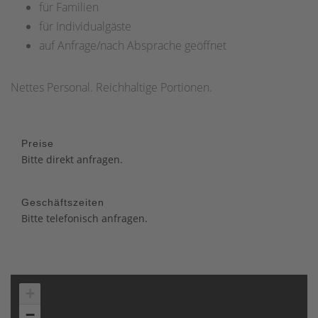
für Familien
für Individualgäste
auf Anfrage/nach Absprache geöffnet
Nettes Personal. Reichhaltige Portionen.
Preise
Bitte direkt anfragen.
Geschäftszeiten
Bitte telefonisch anfragen.
+
−