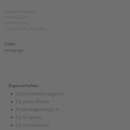
Restaurant Syrtaki
Carls-Aue-Str. 4
59939 Olsberg
Telefon: 02962 9766550
Links
Homepage
Eigenschaften:
Schlechtwetterangebot
für jedes Wetter
Kinderwagentauglich
für Gruppen
für Schulklassen