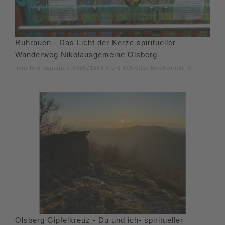
Ruhrauen - Das Licht der Kerze spiritueller
Wanderweg Nikolausgemeine Olsberg
mso-font-signature:536871559 3 0 0 415 0;}p. MsoNormal, li.
Olsberg Gipfelkreuz - Du und ich- spiritueller