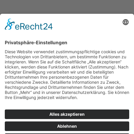
Impressum
|
Kontakt
|
Datenschutzerklärung
|
Barrierefreiheitserklärung
Sauerland-Tourismus e.V.
Johannes-Hummel-Weg 1
57392
Schmallenberg
T: +49 02974-96980
E: info@sauerland.com