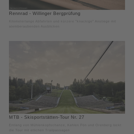
Rennrad - Willinger Bergprüfung
Kilometerlange Abfahrten und kürzere "knackige" Anstiege mit
atemberaubenden Ausblicken
MTB - Skisportstätten-Tour Nr. 27
Entlang von Mühlenkopfschanze, Kahlen Pön und Orenberg lockt
die Tour mit etlichen Trailpassagen