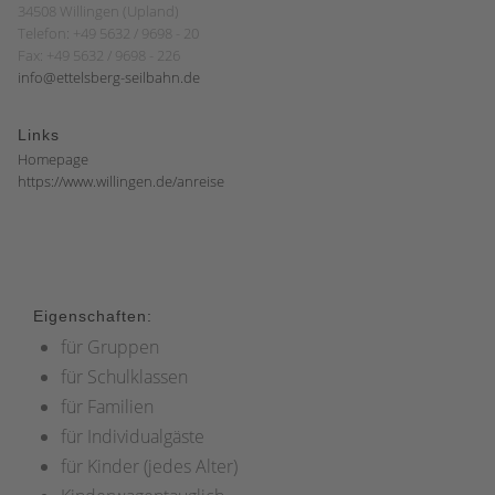
34508 Willingen (Upland)
Telefon: +49 5632 / 9698 - 20
Fax: +49 5632 / 9698 - 226
info@ettelsberg-seilbahn.de
Links
Homepage
https://www.willingen.de/anreise
Eigenschaften:
für Gruppen
für Schulklassen
für Familien
für Individualgäste
für Kinder (jedes Alter)