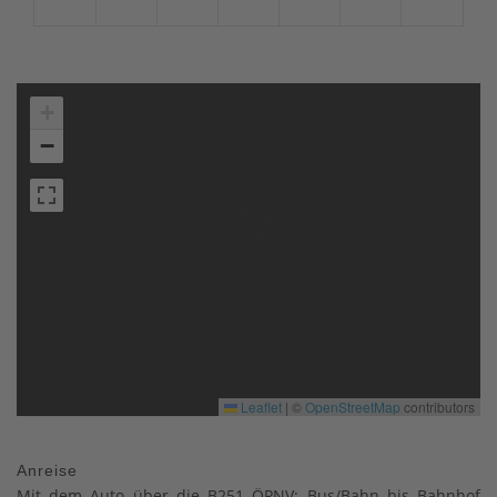
+
−
Leaflet
|
©
OpenStreetMap
contributors
Anreise
Mit dem Auto über die B251 ÖPNV: Bus/Bahn bis Bahnhof