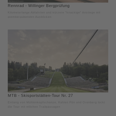
Rennrad - Willinger Bergprüfung
Kilometerlange Abfahrten und kürzere "knackige" Anstiege mit
atemberaubenden Ausblicken
MTB - Skisportstätten-Tour Nr. 27
Entlang von Mühlenkopfschanze, Kahlen Pön und Orenberg lockt
die Tour mit etlichen Trailpassagen