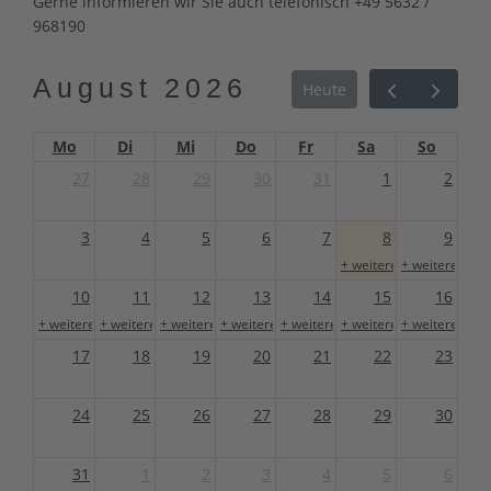
Gerne informieren wir Sie auch telefonisch +49 5632 /
968190
August 2026
Heute
Mo
Di
Mi
Do
Fr
Sa
So
27
28
29
30
31
1
2
3
4
5
6
7
8
9
+ weitere 1
+ weitere 1
10
11
12
13
14
15
16
+ weitere 1
+ weitere 1
+ weitere 1
+ weitere 1
+ weitere 1
+ weitere 1
+ weitere 1
17
18
19
20
21
22
23
24
25
26
27
28
29
30
31
1
2
3
4
5
6