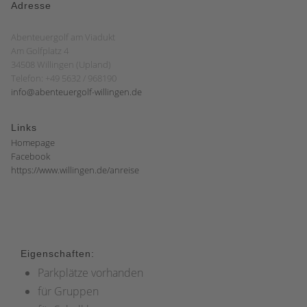
Adresse
Abenteuergolf am Viadukt
Am Golfplatz 4
34508 Willingen (Upland)
Telefon: +49 5632 / 968190
info@abenteuergolf-willingen.de
Links
Homepage
Facebook
https://www.willingen.de/anreise
Eigenschaften:
Parkplätze vorhanden
für Gruppen