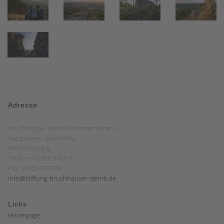
Adresse
Bruchhauser Steine Naturmonument
Gaugreben´scher Weg
59939 Olsberg
Telefon: 02962-9767-0
Fax: 02962-976729
info@stiftung-bruchhauser-steine.de
Links
Homepage