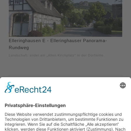
Elleringhausen E - Elleringhauser Panorama-
Rundweg
Landschaft. endet am „Alten Kirchplatz“ in der Dorfmitte.