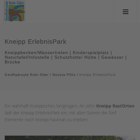
Kneipp ErlebnisPark
Kneippbecken/Wassertreten | Kinderspielplatz |
Naturtafel/Infostelle | Schutzhütte/ Hütte | Gewässer |
Brücke
GeoRadroute Ruhr-Eder
/
Neusta POIs
/
Kneipp ErlebnisPark
Ein wahrhaft Kneippsches Vergnügen: An zehn
Kneipp RastOrten
lädt der Kneipp ErlebnisPark ein, mit allen Sinnen die fünf
Elemente nach Kneipp hautnah zu erleben.