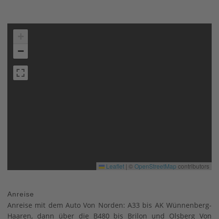
+
−
Leaflet
|
©
OpenStreetMap
contributors
Anreise
Anreise mit dem Auto Von Norden: A33 bis AK Wünnenberg-
Haaren, dann über die B480 bis Brilon und Olsberg Von