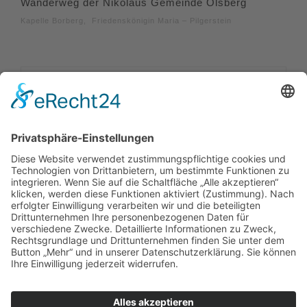
Wanderweg der Nikolaus Gemeinde Olsberg
Kapelle Borberg, Friedenskönigin Maria – Pilgerstein
Impressum
|
Kontakt
|
Datenschutzerklärung
|
Barrierefreiheitserklärung
Sauerland-Tourismus e.V.
Johannes-Hummel-Weg 1
57392
Schmallenberg