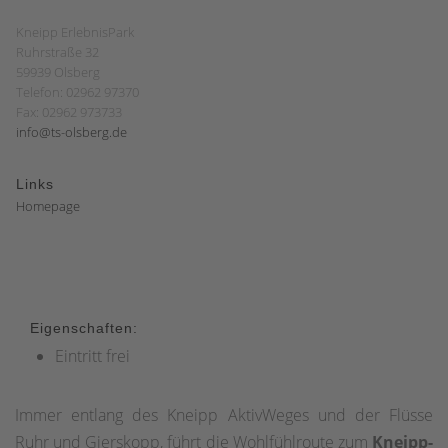
Kneipp ErlebnisPark
Ruhrstraße 32
59939 Olsberg
Telefon: 02962 97370
Fax: 02962 973733
info@ts-olsberg.de
Links
Homepage
Eigenschaften:
Eintritt frei
Immer entlang des Kneipp AktivWeges und der Flüsse
Ruhr und Gierskopp, führt die Wohlfühlroute zum
Kneipp-