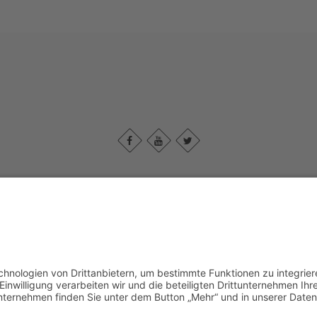
Impressum
|
Kontakt
|
Datenschutzerklärung
|
Barrierefreiheitserklärun
Sauerland-Tourismus e.V.
Johannes-Hummel-Weg 1
57392
Schmallenberg
T: +49 02974-96980
E: info@sauerland.com