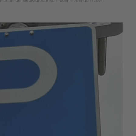
renzt, an der GeoRadroute Ruhr-Eder in Allendorf (Eder),