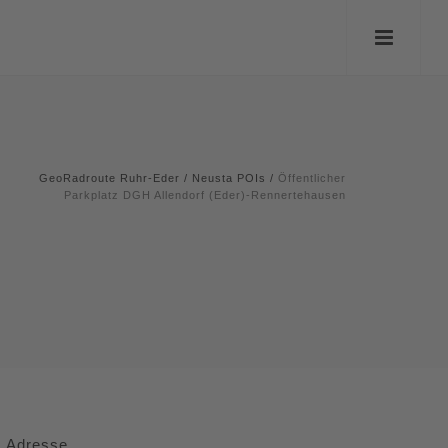
GeoRadroute Ruhr-Eder
/
Neusta POIs
/
Öffentlicher
Parkplatz DGH Allendorf (Eder)-Rennertehausen
Adresse