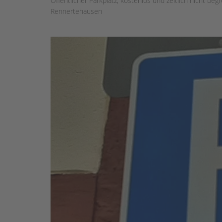
Öffentlicher Parkplatz, kostenlos und zeitlich nicht beg
Rennertehausen