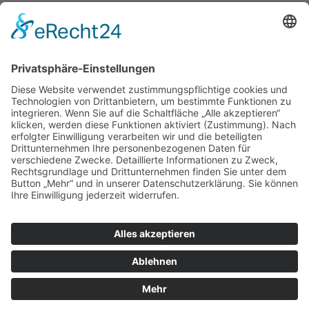
Impressum
|
Kontakt
|
Datenschutzerklärung
|
Barrierefreiheitserklärung
Sauerland-Tourismus e.V.
Johannes-Hummel-Weg 1
57392
Schmallenberg
T: +49 02974-96980
E: info@sauerland.com
Cookie-Einstellungen