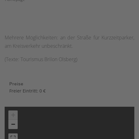
Mehrere Möglichkeiten: an der Straße für Kurzzeitparker,
am Kreisverkehr unbeschränkt.
(Texte: Tourismus Brilon Olsberg)
Preise
Freier Eintritt: 0 €
+
−