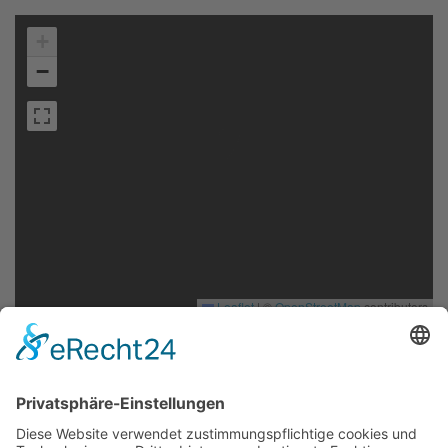
+
−
Leaflet
|
©
OpenStreetMap
contributors