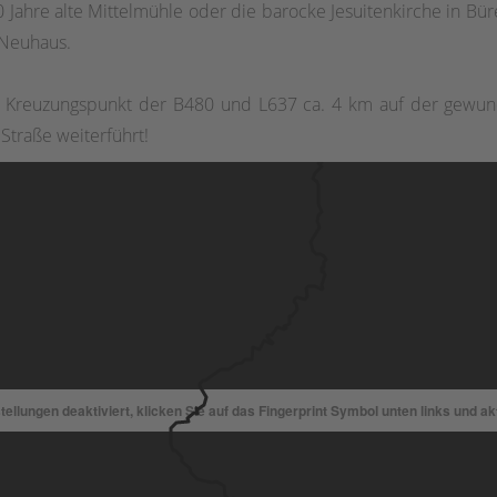
ahre alte Mittelmühle oder die barocke Jesuitenkirche in Büren.
 Neuhaus.
 Kreuzungspunkt der B480 und L637 ca. 4 km auf der gewund
traße weiterführt!
ellungen deaktiviert, klicken Sie auf das Fingerprint Symbol unten links und a