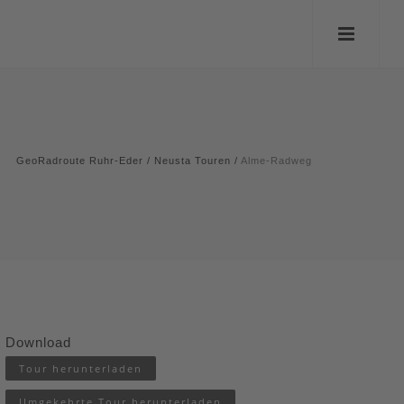
GeoRadroute Ruhr-Eder
/
Neusta Touren
/
Alme-Radweg
Download
Tour herunterladen
Umgekehrte Tour herunterladen