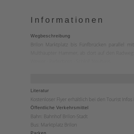
Informationen
Wegbeschreibung
Brilon Marktplatz bis Fünfbrücken parallel 
Multhäupter Hammer, ab dort auf den Radweg: 
Wewer - Paderborn - Schloß Neuhaus
Literatur
Kostenloser Flyer erhältlich bei den Tourist Info
Öffentliche Verkehrsmittel
Bahn: Bahnhof Brilon-Stadt
Bus: Marktplatz Brilon
Parken