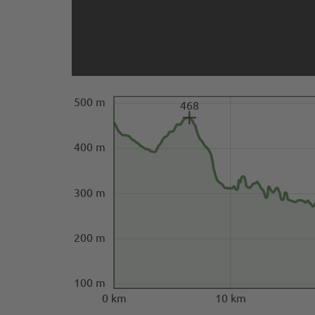
500 m
468
400 m
300 m
200 m
100 m
0 km
10 km