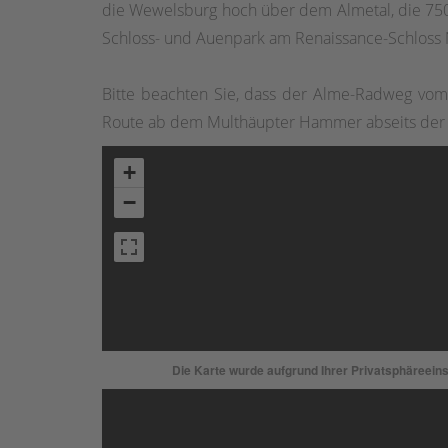
die Wewelsburg hoch über dem Almetal, die 750 J
Schloss- und Auenpark am Renaissance-Schloss
Bitte beachten Sie, dass der Alme-Radweg vom
Route ab dem Multhäupter Hammer abseits der S
+
−
Die Karte wurde aufgrund Ihrer Privatsphäreeinst