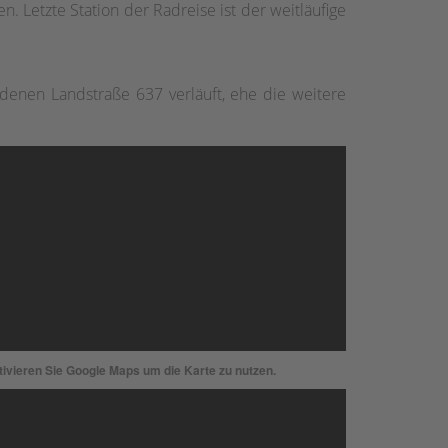
 Letzte Station der Radreise ist der weitläufige
enen Landstraße 637 verläuft, ehe die weitere
ktivieren Sie Google Maps um die Karte zu nutzen.