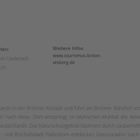
Weitere Infos
ten:
www.tourismus-brilon-
ei / jederzeit
olsberg.de
ich
ands in der Briloner Altstadt und führt am Briloner Bahnhof vor
er nach Alme. Dort entspringt im idyllischen Mühltal die Alm
utschlands. Das Naturschutzgebiet fasziniert durch zauberhaft
er- und Bischofsstadt Paderborn entdecken Genussradler noch v