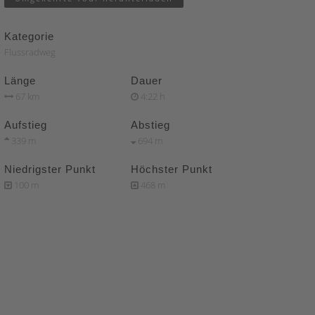
Kategorie
Flussradweg
Länge
Dauer
67 km
4:22 h
Aufstieg
Abstieg
339 m
694 m
Niedrigster Punkt
Höchster Punkt
100 m
468 m