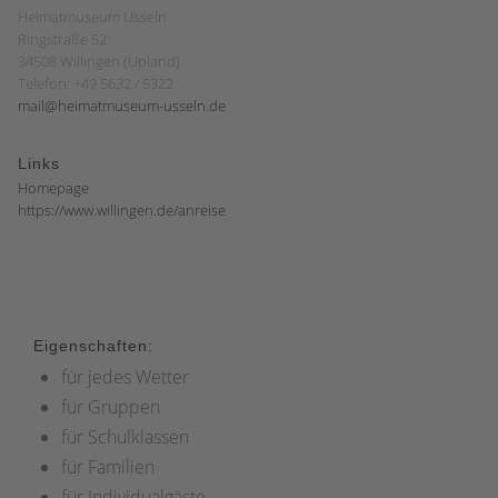
Heimatmuseum Usseln
Ringstraße 52
34508 Willingen (Upland)
Telefon: +49 5632 / 5322
mail@heimatmuseum-usseln.de
Links
Homepage
https://www.willingen.de/anreise
Eigenschaften:
für jedes Wetter
für Gruppen
für Schulklassen
für Familien
für Individualgäste