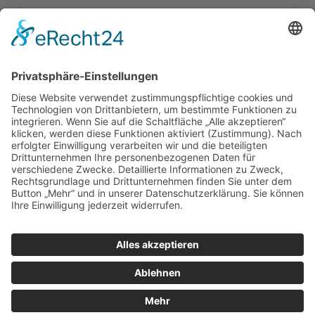
Impressum
|
Kontakt
|
Datenschutzerklärung
|
Barrierefreiheitserklärung
Sauerland-Tourismus e.V.
Johannes-Hummel-Weg 1
57392
Schmallenberg
T: +49 02974-96980
E: info@sauerland.com
Cookie-Einstellungen