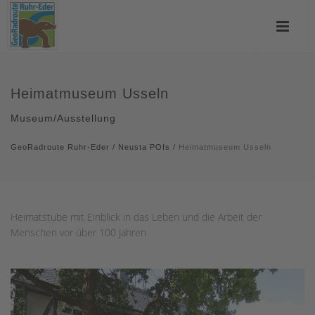
Heimatmuseum Usseln
Museum/Ausstellung
GeoRadroute Ruhr-Eder
/
Neusta POIs
/
Heimatmuseum Usseln
Heimatstube mit Einblick in das Leben und die Arbeit der
Menschen vor über 100 Jahren